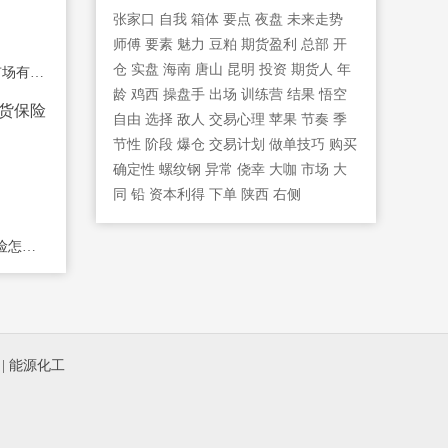
张家口
自我
箱体
要点
夜盘
未来走势
师傅
要素
魅力
豆粕
期货盈利
总部
开
仓
实盘
海南
唐山
昆明
投资
期货人
年
保险+期货模式对期货市场有哪些影响？
龄
鸡西
操盘手
出场
训练营
结果
悟空
自由
选择
敌人
交易心理
苹果
节奏
季
节性
阶段
爆仓
交易计划
做单技巧
购买
确定性
螺纹钢
异常
侥幸
大咖
市场
大
同
铅
资本利得
下单
陕西
右侧
五分钟了解生猪期货保险怎么购买
|
能源化工