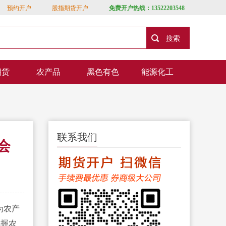
预约开户
股指期货开户
免费开户热线：13522203548
期货
农产品
黑色有色
能源化工
联系我们
会
为农产
把握农