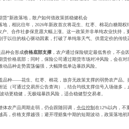
落地，相比往年，2026年新政首次将花生、红枣、棉花白糖期权
区农户、合作社参保意愿大幅上涨。这一政策并非单纯农业扶持，
别于以往的核心驱动因素，打破了单纯靠天气、供需定价的传统
盖品种会形成
价格底部支撑
，农户通过保险锁定最低售价，不会
期货价格底部；同时，保险公司通过期货市场对冲风险，会在对
推动品种走势震荡偏强，大幅降低单边暴跌风险。
盖品种——花生、红枣、棉花，放弃无政策支撑的弱势农产品。
附近（可通过交易所公告查询），结合均线支撑信号入场做多，
种波动更稳健，无极端暴跌风险，适合稳健型交易者。
整体农产品周期走弱，仍会跟随回调，
仓位控制
在12%以内，不
越高，价格支撑越强；避开理赔集中期的短期波动，政策落地初