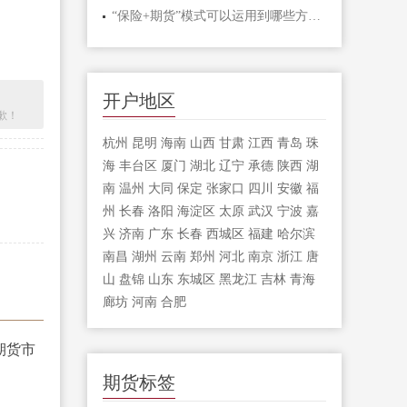
“保险+期货”模式可以运用到哪些方面？
开户地区
歉！
杭州
昆明
海南
山西
甘肃
江西
青岛
珠
海
丰台区
厦门
湖北
辽宁
承德
陕西
湖
南
温州
大同
保定
张家口
四川
安徽
福
州
长春
洛阳
海淀区
太原
武汉
宁波
嘉
兴
济南
广东
长春
西城区
福建
哈尔滨
南昌
湖州
云南
郑州
河北
南京
浙江
唐
山
盘锦
山东
东城区
黑龙江
吉林
青海
廊坊
河南
合肥
期货标签