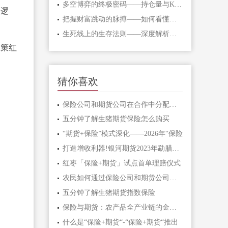
多空博弈的终极密码——持仓量与K线形态
策逻
把握财富跳动的脉搏——如何看懂期货主
生死线上的生存法则——深度解析期货爆
政策红
猜你喜欢
保险公司和期货公司在合作中分配风险的
五分钟了解生猪期货保险怎么购买
“期货+保险”模式深化——2026年“保险
打造增收利器!银河期货2023年勐腊县橡胶
红枣「保险+期货」试点首单理赔仪式
农民如何通过保险公司和期货公司的合作
五分钟了解生猪期货指数保险
保险与期货：农产品全产业链的金融护航
什么是“保险+期货“-“保险+期货“推出