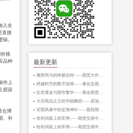
纳入全
更直接
逻辑。
因价格
应品种
最新更新
顺势而为的终极信仰——期货大作手的修
操作上
跨越时空的数字游戏——量化交易在期货
止损设
乱世黄金与期市繁华——黄金期货的避险
大宗商品之王的华丽舞蹈——原油期货的
宏观风暴中的定海神针——股指期货的对
重仓博
期、补
给利润装上刹车闸——期货交易中不可逾
给利润装上刹车闸——期货交易中不可逾