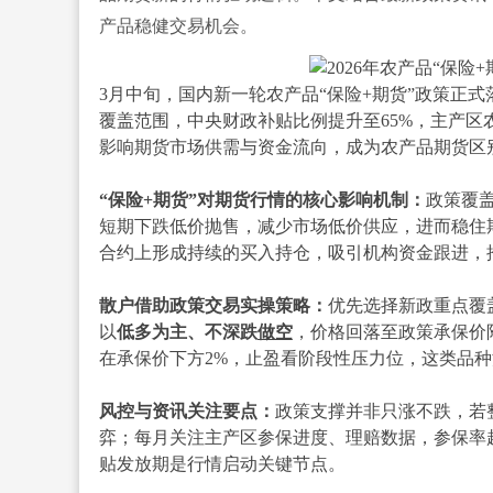
产品稳健交易机会。
3月中旬，国内新一轮农产品“保险+期货”政策正式
覆盖范围，中央财政补贴比例提升至65%，主产
影响期货市场供需与资金流向，成为农产品期货区
“保险+期货”对期货行情的核心影响机制：
政策覆
短期下跌低价抛售，减少市场低价供应，进而稳住
合约上形成持续的买入持仓，吸引机构资金跟进，
散户借助政策交易实操策略：
优先选择新政重点覆
以
低多为主、不深跌
做空
，价格回落至政策承保价
在承保价下方2%，止盈看阶段性压力位，这类品
风控与资讯关注要点：
政策支撑并非只涨不跌，若
弈；每月关注主产区参保进度、理赔数据，参保率
贴发放期是行情启动关键节点。