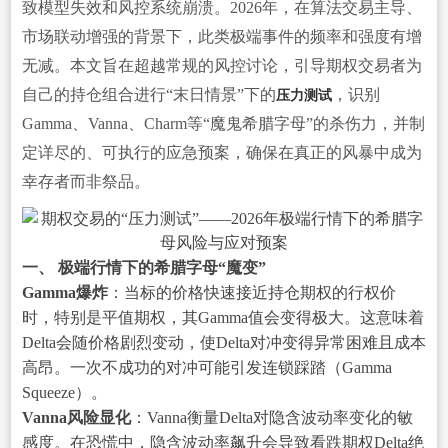
致模型失效和风控系统崩溃。2026年，在算法交易主导、
市场联动增强的背景下，此类极端事件的频率和强度有增
无减。本文旨在超越常规的风控讨论，引导期权交易者为
自己的持仓组合进行“末日情景”下的
，识别
压力测试
Gamma、Vanna、Charm等“魔鬼希腊字母”的杀伤力，并制
定详尽的、可执行的应急预案，确保在真正的风暴中成为
幸存者而非祭品。
一、 极端行情下的希腊字母“魔变”
Gamma爆炸
：当标的价格快速接近持仓期权的行权价
时，特别是平值期权，其Gamma值会变得极大。这意味着
Delta会随价格剧烈变动，使Delta对冲变得异常困难且成本
高昂。一次不成功的对冲可能引发连锁踩踏（Gamma
Squeeze）。
Vanna风险显化
：Vanna衡量Delta对隐含波动率变化的敏
感度。在恐慌中，隐含波动率飙升会导致看跌期权Delta绝