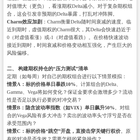
对值增大（更负），看涨期权Delta减小。对于复杂期权组
合，这会引发非预期的Delta暴露，打乱对冲阵脚。
Charm效应加剧
：Charm衡量Delta随时间衰减的速度。临
近到期时，虚值期权的Charm很大，其Delta会快速趋近于
0（对虚值看涨）或-1（对虚值看跌）。在价格快速波动
接近到期时，时间衰减和价格变动相互强化，产生巨大的
风险偏移。
二、 构建期权持仓的“压力测试”清单
定期（如每周）对自己的期权组合进行以下情景模拟：
情景A：标的价格单日暴跌10%
。计算组合的Delta、
Gamma、Vega将如何变化？保证金要求会激增多少？流动
性是否足以执行必要的对冲交易？
情景B：隐含波动率指数（如VIX）单日飙升50%
。对组
合的Vega风险有多大冲击？卖出的波动率头寸浮亏是否在
承受范围内？
情景C：标的价格“跳空”开盘，直接击穿关键行权价
。原
有的对冲是否失效？需要怎样的紧急操作？