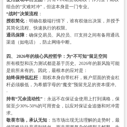
组合的“灾难对冲”，但这本身是一门专业。
“战时”决策流程
：
授权简化
：明确在极端行情下，谁有权做出决策，并授予
其简化流程、快速执行的权限。
通讯保障
：确保交易员、风控员、IT支持之间有备用通讯
渠道（如电话），防止网络中断。
四、 2026年的核心风控哲学：为“不可知”留足空间
所有模型和压力测试都是基于历史。2026年的新风险可能
是前所未有的。因此，最根本的应对是：
始终保持低
杠杆
：期权本身自带杠杆，账户层面的资金杠
杆必须极低，为希腊字母的“魔变”预留充足的资本缓冲。
·
持有“冗余流动性”
：永远不在保证金使用上打到满格，保
留至少30%-50%的可用资金，以应对保证金追缴和对冲需
求。
敬畏市场，承认无知
：当市场出现无法理解的走势时，最