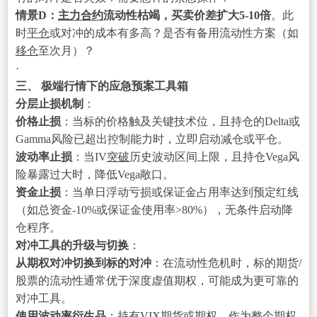
情景D：
主力合约
流动性枯竭，买卖价差扩大5-10倍
。此
时
平仓
或对冲的成本有多高？是否有备用流动性方案（如
移仓
至次月）？
·
三、 极端行情下的应急预案工具箱
分层止损机制
：
价格止损
：当标的价格触及关键技术位，且持仓的Delta或
Gamma风险已超出控制能力时，立即启动减仓或平仓。
波动率止损
：当IV
突破
历史波动区间上限，且持仓Vega风
险暴露过大时，降低Vega敞口。
资金止损
：当单日浮动亏损或保证金占用率达到预定红线
（如总资金-10%或保证金使用率>80%），无条件启动降
仓程序。
对冲工具的升级与切换
：
从期权对冲切换到标的对冲
：在流动性危机时，标的期货/
股票的流动性通常优于深度虚值期权，可能成为更可靠的
对冲工具。
使用波动率衍生品
：持有VIX期货或期权，作为整个期权