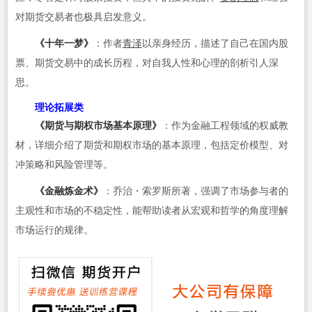
对期货交易者也极具启发意义。
《十年一梦》
：作者
青泽
以亲身经历，描述了自己在国内股
票、期货交易中的成长历程，对自我人性和心理的剖析引人深
思。
理论拓展类
《期货与期权市场基本原理》
：作为金融工程领域的权威教
材，详细介绍了期货和期权市场的基本原理，包括定价模型、对
冲策略和风险管理等。
《金融炼金术》
：乔治・索罗斯所著，强调了市场参与者的
主观性和市场的不稳定性，能帮助读者从宏观和哲学的角度理解
市场运行的规律。