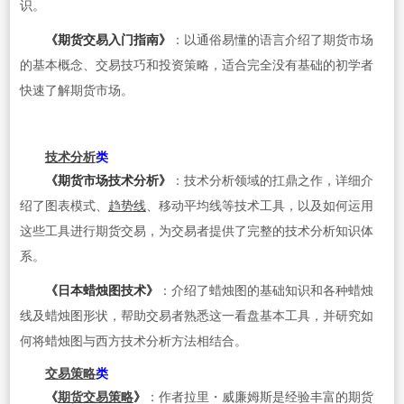
识。
《期货交易入门指南》
：以通俗易懂的语言介绍了期货市场
的基本概念、交易技巧和投资策略，适合完全没有基础的初学者
快速了解期货市场。
技术分析
类
《期货市场技术分析》
：技术分析领域的扛鼎之作，详细介
绍了图表模式、
趋势线
、移动平均线等技术工具，以及如何运用
这些工具进行期货交易，为交易者提供了完整的技术分析知识体
系。
《日本蜡烛图技术》
：介绍了蜡烛图的基础知识和各种蜡烛
线及蜡烛图形状，帮助交易者熟悉这一看盘基本工具，并研究如
何将蜡烛图与西方技术分析方法相结合。
交易策略
类
《
期货交易策略
》
：作者拉里・威廉姆斯是经验丰富的期货