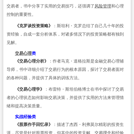
交易者，书中分享了实用的交易技巧，还强调了
风险管理
和心理
控制的重要性。
《克罗谈投资策略》
：斯坦利・克罗总结了自己几十年的投
资经验，自成一套分析体系，对诸多情况下的投资策略都有独到
见解。
交易心理
类
《交易心理分析》
：作者马克・道格拉斯是金融交易心理辅
导师，书中详细介绍了交易行为的根本原因，探讨了交易者面对
的各种问题，并提供了具体的训练方法。
《交易心理学》
：布雷特・斯坦伯格博士在书中探讨了交易
者的心理状态如何影响交易决策，并提供了实用的方法来管理情
绪和提高决策质量。
实战经验类
《股票作手回忆录》
：描述了杰西・利弗莫尔精彩的投资生
涯，尽管是针对股票投资，但其中的投资见解、
交易理念
和经验