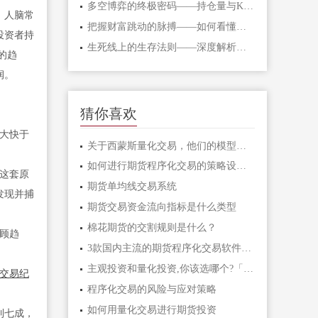
多空博弈的终极密码——持仓量与K线形态
。人脑常
把握财富跳动的脉搏——如何看懂期货主
投资者持
生死线上的生存法则——深度解析期货爆
的趋
润。
猜你喜欢
大快于
关于西蒙斯量化交易，他们的模型是基于
如何进行期货程序化交易的策略设计？
这套原
期货单均线交易系统
发现并捕
期货交易资金流向指标是什么类型
棉花期货的交割规则是什么？
兼顾趋
3款国内主流的期货程序化交易软件的优缺
主观投资和量化投资,你该选哪个?「你适
交易纪
程序化交易的风险与应对策略
如何用量化交易进行期货投资
到七成，