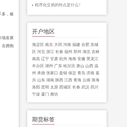
程序化交易的特点是什么?
不多，被
开户地区
市场发展
海淀区
南京
大同
河南
福建
合肥
东城
，去拥抱
区
河北
浙江
长春
福州
郑州
湖北
吉林
南昌
辽宁
甘肃
杭州
海南
安徽
黑龙江
丰台区
湖州
广东
哈尔滨
唐山
山西
温
州
承德
张家口
盘锦
保定
青岛
济南
嘉
兴
山东
湖南
陕西
江西
青海
云南
珠海
洛阳
昆明
太原
西城区
长春
武汉
四川
宁波
厦门
廊坊
期货标签