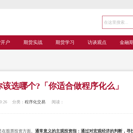
货开户
期货实战
期货学习
访谈观点
金融
你该选哪个?「你适合做程序化么」
0:26
分类：
程序化交易
阅读：
是在股票投资方面。
通常意义的主观投资指：通过对宏观经济的判断，寻