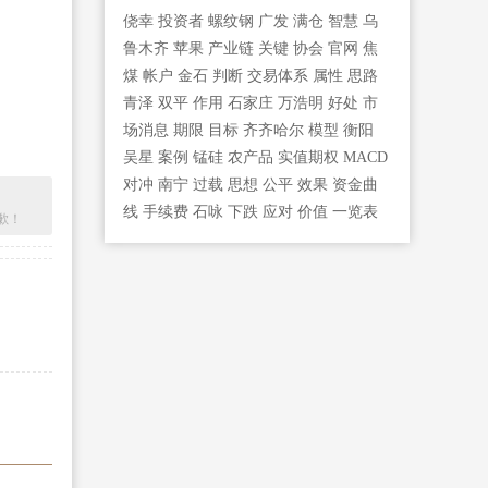
侥幸
投资者
螺纹钢
广发
满仓
智慧
乌
鲁木齐
苹果
产业链
关键
协会
官网
焦
煤
帐户
金石
判断
交易体系
属性
思路
青泽
双平
作用
石家庄
万浩明
好处
市
场消息
期限
目标
齐齐哈尔
模型
衡阳
吴星
案例
锰硅
农产品
实值期权
MACD
对冲
南宁
过载
思想
公平
效果
资金曲
线
手续费
石咏
下跌
应对
价值
一览表
歉！