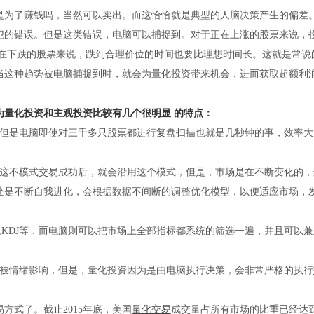
是为了赚钱吗，当然可以卖出。而这恰恰就是典型的人脑决策产生的偏差
犯的错误。但是这类错误，电脑可以捕捉到。对于正在上涨的股票来说，
正在下跌的股票来说，跌到合理价位的时间也要比理想时间长。这就是常说
当这种趋势被电脑捕捉到时，就会为量化投资带来机会，进而获取超额利
为量化投资和主观投资比较有几个很明显 的特点：
但是电脑即使对三千多只股票都进行
复盘
扫描也就是几秒钟的事，效率大
这不模式交易成功后，就会沿用这个模式，但是，市场是在不断变化的，
处是不断自我进化，会根据数据不间断的调整优化模型，以便适应市场，
,KDJ等，而电脑则可以把市场上全部指标都系统的筛选一遍，并且可以
被情绪影响，但是，量化投资因为是由电脑执行决策，会非常严格的执行
方式了。截止2015年底，美国
量化交易
成交量占所有市场的比重已经达