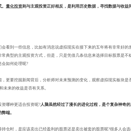
式。
量化投资
则与主观投资正好相反，是利用历史数据，寻找数据与收益
们会看到一些信息，比如有消息说虚拟现实在接下来的五年将有非常好的
非常典型的主观投资方式，但是，只是凭借几条信息来选择目标股票是不
会如何处理呢?
闻，更要挖掘新闻背后，分析师对未来预测的变化，观察虚拟现实板块是
入和未来的收益是否有关系。
投资哪种更适合投资呢?
人脑虽然经过了漫长的进化过程，是个复杂神奇的
的弊端。
掉持仓时，是应该卖出已经盈利的股票还是卖出被套的股票呢?很多人会选